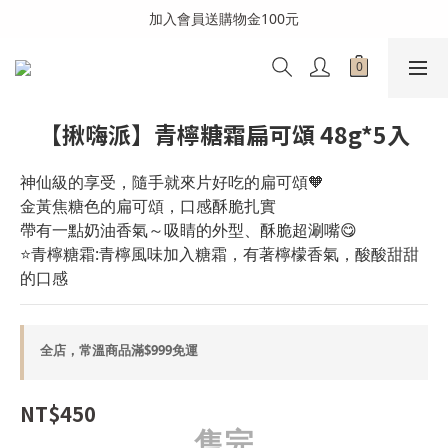
全館消費滿999免運費(溫層不同請分開結帳)
加入會員送購物金100元
全館消費滿999免運費(溫層不同請分開結帳)
【揪嗨派】青檸糖霜扁可頌 48g*5入
神仙級的享受，隨手就來片好吃的扁可頌🧡
金黃焦糖色的扁可頌，口感酥脆扎實
帶有一點奶油香氣～吸睛的外型、酥脆超涮嘴😋
⭐青檸糖霜:青檸風味加入糖霜，有著檸檬香氣，酸酸甜甜
的口感
全店，常溫商品滿$999免運
NT$450
售完