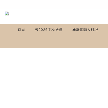
首頁
🎁2026中秋送禮
⛺️露營懶人料理