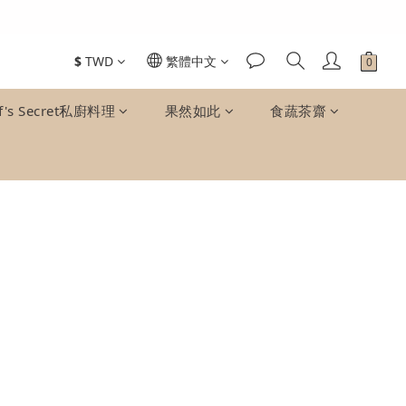
$
TWD
繁體中文
f's Secret私廚料理
果然如此
食蔬茶齋