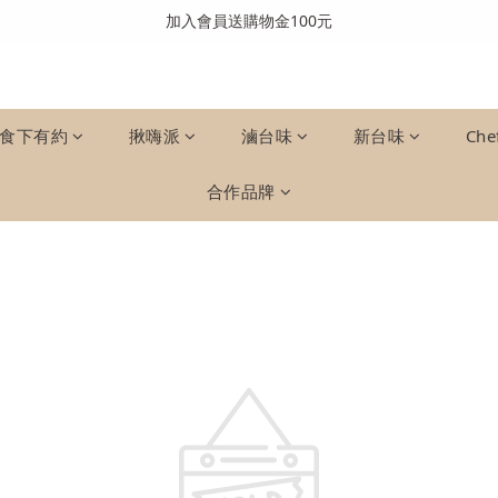
全館消費滿999免運費(溫層不同請分開結帳)
加入會員送購物金100元
全館消費滿999免運費(溫層不同請分開結帳)
食下有約
揪嗨派
滷台味
新台味
Che
合作品牌