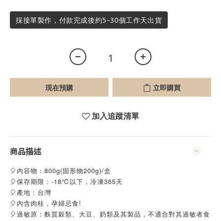
採接單製作，付款完成後約5–30個工作天出貨
現在預購
立即購買
加入追蹤清單
商品描述
🎈內容物：800g(固形物200g)/盒
🎈保存期限：-18℃以下，冷凍365天
🎈產地：台灣
🎈內含肉桂，孕婦忌食!
🎈過敏原：麩質穀類、大豆、奶類及其製品，不適合對其過敏者食