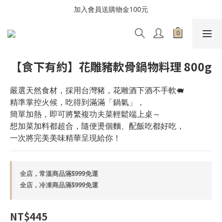
全館消費滿999免運費(溫層不同請分開結帳)
加入會員送購物金100元
全館消費滿999免運費(溫層不同請分開結帳)
【食下有約】花雕豬軟骨鍋物料理 800g
嚴選天然食材，採用台灣豬，花雕酒下酒不手軟🐖 
精準掌控火候，吃得到滿滿「鍋氣」，
簡單加熱，即可將繁複功夫菜輕鬆端上桌～
想加菜加料都超合，隨便燙個麵、配飯吃都好吃，
一次將完美美味精華呈現給你！
全店，常溫商品滿$999免運
全店，冷凍商品滿$999免運
NT$445