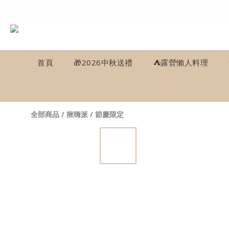
首頁
🎁2026中秋送禮
⛺️露營懶人料理
全部商品
/
揪嗨派
/
節慶限定