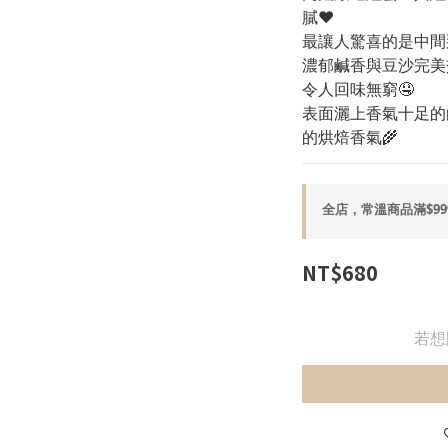
膩❤️
最讓人驚喜的是中間
濃郁鹹香與豆沙完美
令人回味無窮🤤
表面灑上香氣十足的
的烘焙香氣🌾
全店，常溫商品滿$99
NT$680
若想