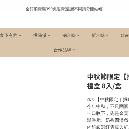
全館消費滿999免運費(溫層不同請分開結帳)
全館消費滿999免運費(溫層不同請分開結帳)
加入會員送購物金100元
全館消費滿999免運費(溫層不同請分開結帳)
食下有約
揪嗨派
滷台味
新台味
Che
合作品牌
中秋節限定【
禮盒 8入/盒
🥮✨【中秋限定｜揪
今年中秋，不只團圓
一口咬下，先是金黃
鬆香脆、奶香四溢😋
內餡嚴選紅雲豆與紅