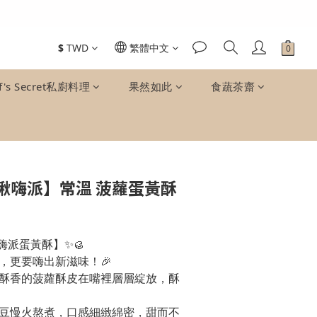
$
TWD
繁體中文
f's Secret私廚料理
果然如此
食蔬茶齋
揪嗨派】常溫 菠蘿蛋黃酥
嗨派蛋黃酥】✨🥮
，更要嗨出新滋味！🎉
酥香的菠蘿酥皮在嘴裡層層綻放，酥
豆慢火熬煮，口感細緻綿密，甜而不