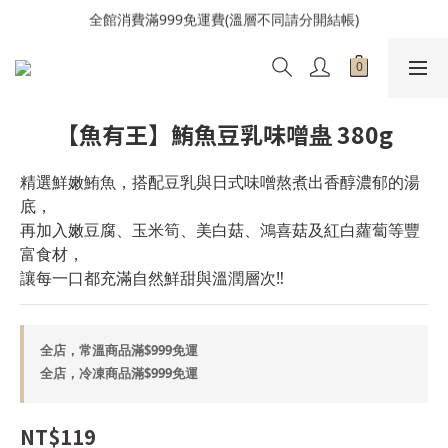
全館消費滿999免運費(溫層不同請分開結帳)
全館消費滿999免運費(溫層不同請分開結帳)
加入會員送購物金100元
全館消費滿999免運費(溫層不同請分開結帳)
【魚有王】鮪魚豆乳味噌蛊 380g
精選鮮嫩鮪魚，搭配豆乳與日式味噌熬煮出香醇濃郁的湯
底，
再加入嫩豆腐、玉米筍、美白菇、鴻喜菇及紅白蘿蔔等豐
富食材，
讓每一口都充滿自然鮮甜與溫潤層次‼️
全店，常溫商品滿$999免運
全店，冷凍商品滿$999免運
NT$119