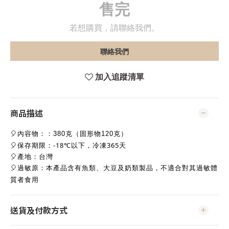
售完
若想購買，請聯絡我們。
聯絡我們
加入追蹤清單
商品描述
🎈內容物：
：380克（固形物120克）
🎈保存期限：-18℃以下，冷凍365天
🎈產地：台灣
過敏原：
🎈
本產品含有魚類、大豆及奶類製品，不適合對其過敏體
質者食用
送貨及付款方式