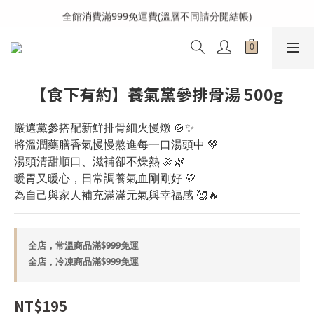
全館消費滿999免運費(溫層不同請分開結帳)
全館消費滿999免運費(溫層不同請分開結帳)
加入會員送購物金100元
全館消費滿999免運費(溫層不同請分開結帳)
【食下有約】養氣黨參排骨湯 500g
嚴選黨參搭配新鮮排骨細火慢燉 🍲✨
將溫潤藥膳香氣慢慢熬進每一口湯頭中 🤎
湯頭清甜順口、滋補卻不燥熱 🍖🌿
暖胃又暖心，日常調養氣血剛剛好 💛
為自己與家人補充滿滿元氣與幸福感 🥰🔥
全店，常溫商品滿$999免運
全店，冷凍商品滿$999免運
NT$195