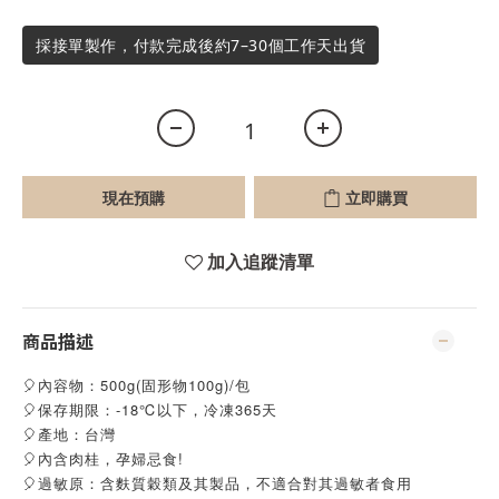
採接單製作，付款完成後約7–30個工作天出貨
現在預購
立即購買
加入追蹤清單
商品描述
🎈內容物：500g(固形物100g)/包
🎈保存期限：-18℃以下，冷凍365天
🎈產地：台灣
🎈內含肉桂，孕婦忌食!
🎈過敏原：含麩質穀類及其製品，不適合對其過敏者食用