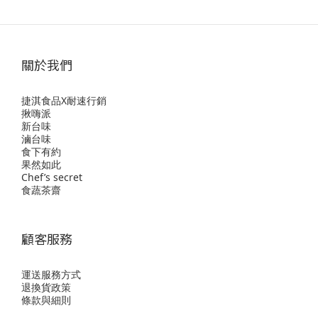
關於我們
捷淇食品X耐速行銷
揪嗨派
新台味
滷台味
食下有約
果然如此
Chef’s secret
食蔬茶齋
顧客服務
運送服務方式
退換貨政策
條款與細則