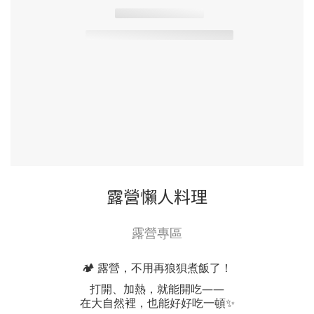
露營懶人料理
露營專區
🏕️ 露營，不用再狼狽煮飯了！
打開、加熱，就能開吃——
在大自然裡，也能好好吃一頓✨