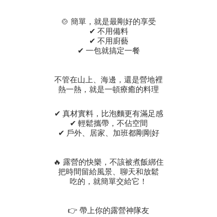
🍲 簡單，就是最剛好的享受
✔ 不用備料
✔ 不用廚藝
✔ 一包就搞定一餐
不管在山上、海邊，還是營地裡
熱一熱，就是一頓療癒的料理
✔ 真材實料，比泡麵更有滿足感
✔ 輕鬆攜帶，不佔空間
✔ 戶外、居家、加班都剛剛好
🔥 露營的快樂，不該被煮飯綁住
把時間留給風景、聊天和放鬆
吃的，就簡單交給它！
👉 帶上你的露營神隊友