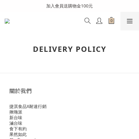
全館消費滿999免運費(溫層不同請分開結帳)
加入會員送購物金100元
全館消費滿999免運費(溫層不同請分開結帳)
DELIVERY POLICY
關於我們
捷淇食品X耐速行銷
揪嗨派
新台味
滷台味
食下有約
果然如此