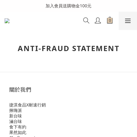
全館消費滿999免運費(溫層不同請分開結帳)
加入會員送購物金100元
全館消費滿999免運費(溫層不同請分開結帳)
ANTI-FRAUD STATEMENT
關於我們
捷淇食品X耐速行銷
揪嗨派
新台味
滷台味
食下有約
果然如此