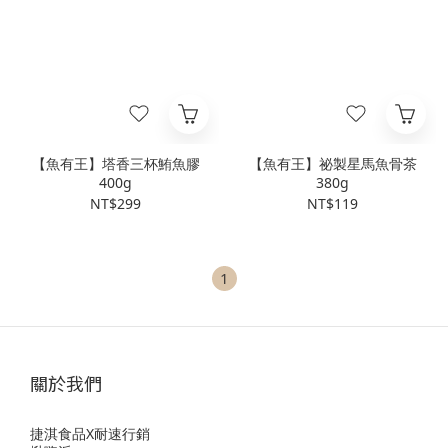
【魚有王】塔香三杯鮪魚膠
【魚有王】祕製星馬魚骨茶
400g
380g
NT$299
NT$119
1
關於我們
捷淇食品X耐速行銷